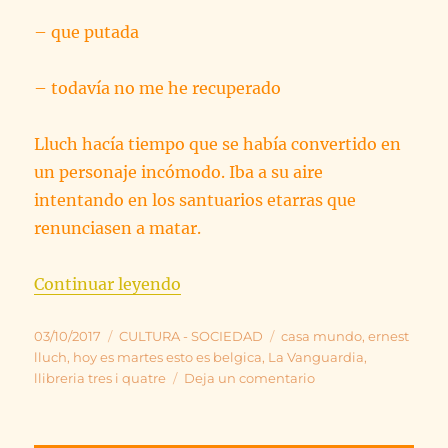
– que putada
– todavía no me he recuperado
Lluch hacía tiempo que se había convertido en
un personaje incómodo. Iba a su aire
intentando en los santuarios etarras que
renunciasen a matar.
«EL ASESINATO DE LLUCH»
Continuar leyendo
Publicado
Categorías
Etiquetas
03/10/2017
CULTURA - SOCIEDAD
casa mundo
,
ernest
el
lluch
,
hoy es martes esto es belgica
,
La Vanguardia
,
en
llibreria tres i quatre
Deja un comentario
EL
ASESINATO
DE