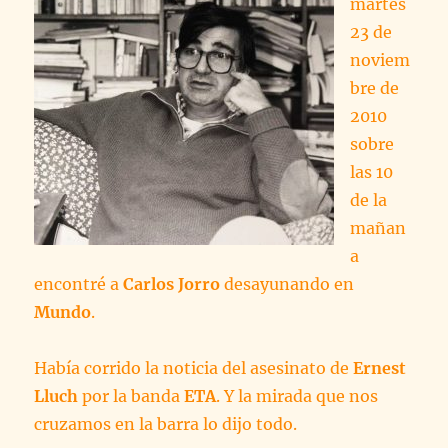
martes
23 de
noviem
bre de
2010
sobre
las 10
de la
mañan
a
encontré a
Carlos Jorro
desayunando en
Mundo
.
Había corrido la noticia del asesinato de
Ernest
Lluch
por la banda
ETA
. Y la mirada que nos
cruzamos en la barra lo dijo todo.