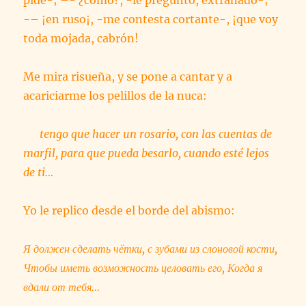
pide-; –- ¿cómo?, -le pregunto, extrañado-;
-– ¡en ruso¡, -me contesta cortante-, ¡que voy
toda mojada, cabrón!
Me mira risueña, y se pone a cantar y a
acariciarme los pelillos de la nuca:
tengo que hacer un rosario, con las cuentas de
marfil, para que pueda besarlo, cuando esté lejos
de ti…
Yo le replico desde el borde del abismo:
Я должен сделать чётки, с зубами из слоновой кости,
Чтобы иметь возможность целовать его, Когда я
вдали от тебя…