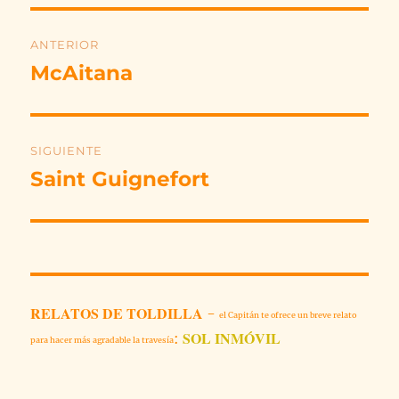
Navegación
ANTERIOR
de
McAitana
Entrada
anterior:
entradas
SIGUIENTE
Saint Guignefort
Entrada
siguiente:
RELATOS DE TOLDILLA
-
el Capitán te ofrece un breve relato
SOL INMÓVIL
:
para hacer más agradable la travesía