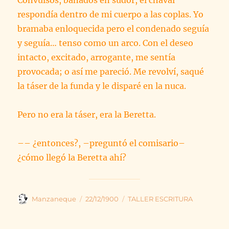
Convulsos, bañados en sudor, el chaval
respondía dentro de mi cuerpo a las coplas. Yo
bramaba enloquecida pero el condenado seguía
y seguía… tenso como un arco. Con el deseo
intacto, excitado, arrogante, me sentía
provocada; o así me pareció. Me revolví, saqué
la táser de la funda y le disparé en la nuca.
Pero no era la táser, era la Beretta.
–– ¿entonces?, –preguntó el comisario–
¿cómo llegó la Beretta ahí?
Autor
Publicado
Categorías
Manzaneque
22/12/1900
TALLER ESCRITURA
el