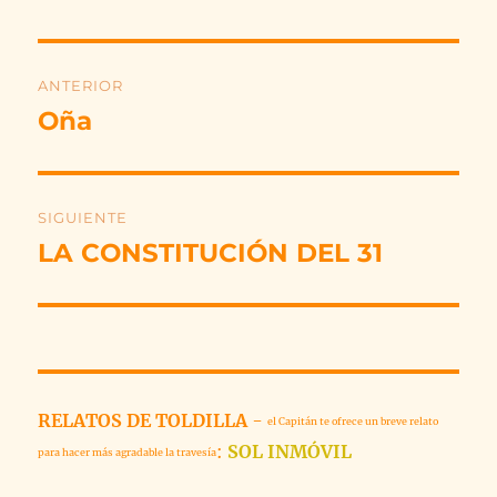
Navegación
ANTERIOR
de
Oña
Entrada
anterior:
entradas
SIGUIENTE
LA CONSTITUCIÓN DEL 31
Entrada
siguiente:
RELATOS DE TOLDILLA
-
el Capitán te ofrece un breve relato
:
SOL INMÓVIL
para hacer más agradable la travesía