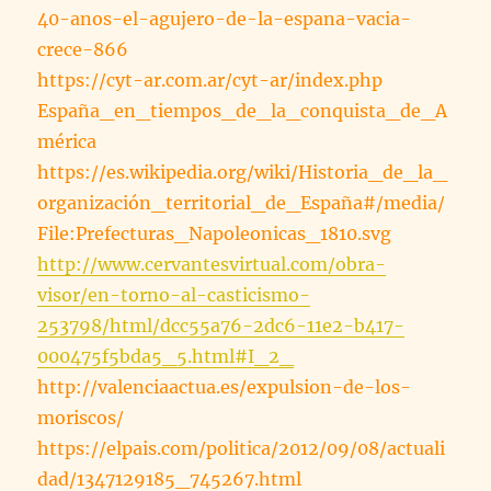
40-anos-el-agujero-de-la-espana-vacia-
crece-866
https://cyt-ar.com.ar/cyt-ar/index.php
España_en_tiempos_de_la_conquista_de_A
mérica
https://es.wikipedia.org/wiki/Historia_de_la_
organización_territorial_de_España#/media/
File:Prefecturas_Napoleonicas_1810.svg
http://www.cervantesvirtual.com/obra-
visor/en-torno-al-casticismo-
253798/html/dcc55a76-2dc6-11e2-b417-
000475f5bda5_5.html#I_2_
http://valenciaactua.es/expulsion-de-los-
moriscos/
https://elpais.com/politica/2012/09/08/actuali
dad/1347129185_745267.html