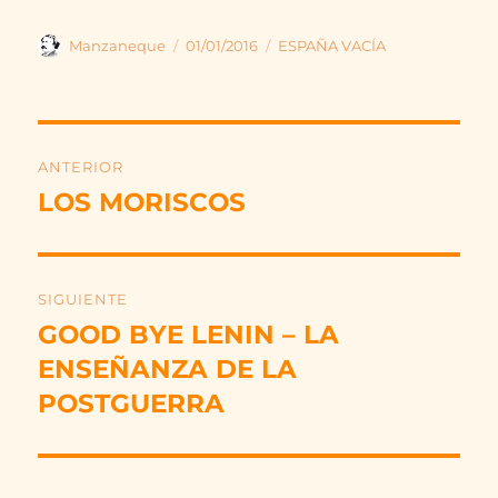
Autor
Publicado
Categorías
Manzaneque
01/01/2016
ESPAÑA VACÍA
el
Navegación
ANTERIOR
de
LOS MORISCOS
Entrada
anterior:
entradas
SIGUIENTE
GOOD BYE LENIN – LA
Entrada
siguiente:
ENSEÑANZA DE LA
POSTGUERRA