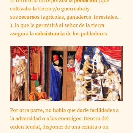
El territorio incorporaba la
población
(que
cultivaba la tierra y/o guerreaba)y
sus
recursos
(agrícolas, ganaderos, forestales…
), lo que le permitirá al señor de la tierra
asegura la
subsistencia
de los pobladores.
Por otra parte, no había que darle facilidades a
la adversidad o a los enemigos. Dentro del
orden feudal, disponer de una ermita o un