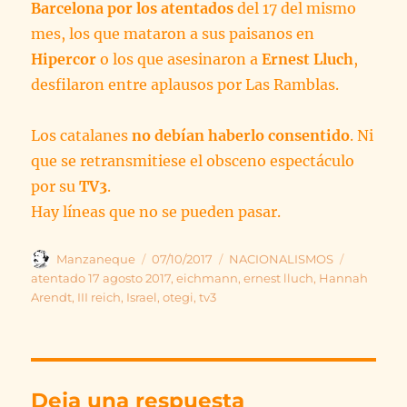
Barcelona por los atentados
del 17 del mismo
mes, los que mataron a sus paisanos en
Hipercor
o los que asesinaron a
Ernest Lluch
,
desfilaron entre aplausos por Las Ramblas.
Los catalanes
no debían haberlo consentido
. Ni
que se retransmitiese el obsceno espectáculo
por su
TV3
.
Hay líneas que no se pueden pasar.
Autor
Publicado
Categorías
Etiquetas
Manzaneque
07/10/2017
NACIONALISMOS
el
atentado 17 agosto 2017
,
eichmann
,
ernest lluch
,
Hannah
Arendt
,
III reich
,
Israel
,
otegi
,
tv3
Deja una respuesta