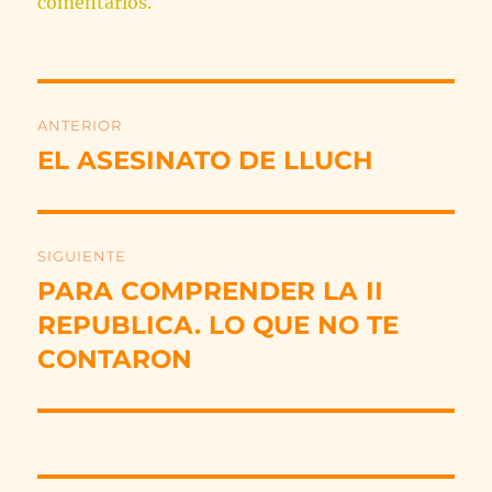
comentarios.
Navegación
ANTERIOR
de
EL ASESINATO DE LLUCH
Entrada
anterior:
entradas
SIGUIENTE
PARA COMPRENDER LA II
Entrada
siguiente:
REPUBLICA. LO QUE NO TE
CONTARON