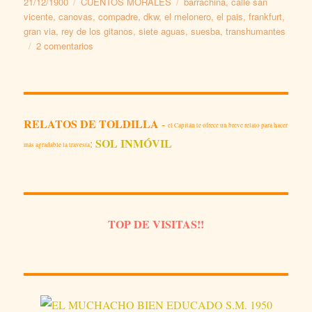
Publicado
Categorías
Etiquetas
21/12/1900
CUENTOS MORALES
barrachina
,
calle san
el
vicente
,
canovas
,
compadre
,
dkw
,
el melonero
,
el pais
,
frankfurt
,
gran via
,
rey de los gitanos
,
siete aguas
,
suesba
,
transhumantes
en
2 comentarios
DE
PAYOS
Y
GITANOS.
CUENTO
RELATOS DE TOLDILLA
-
el Capitán te ofrece un breve relato para hacer
MORAL
SOL INMÓVIL
:
más agradable la travesía
TOP DE VISITAS!!