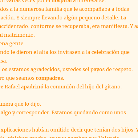
n varias veces por el
hospital
a interesarse.
dos a la numerosa familia que le acompañaba a todas
tación. Y siempre llevando algún pequeño detalle. La
 accidentado, conforme se recuperaba, era manifiesta. Y a
 al matrimonio.
uena gente
ndo le dieron el alta los invitasen a la celebración que
sa.
a os estamos agradecidos, ustedes sei payos de respeto.
ero que seamos
compadres
.
re
Rafael
apadrinó
la comunión del hijo del gitano.
imera que lo dijo.
 algo y corresponder. Estamos quedando como unos
xplicaciones habían omitido decir que tenían dos hijos. 