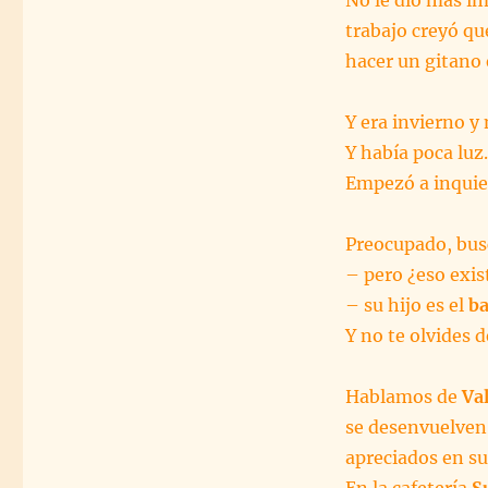
trabajo creyó qu
hacer un gitano 
Y era invierno y 
Y había poca lu
Empezó a inquie
Preocupado, busc
– pero ¿eso exis
– su hijo es el
ba
Y no te olvides 
Hablamos de
Va
se desenvuelven
apreciados en su
En la cafetería
S