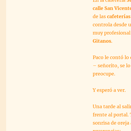
calle San Vicen
de las
cafetería
controla desde un
muy profesional 
Gitanos
.
Paco le contó lo 
– señorito, se l
preocupe.
Y esperó a ver.
Una tarde al sal
frente al portal
sonrisa de oreja 
reverencias: