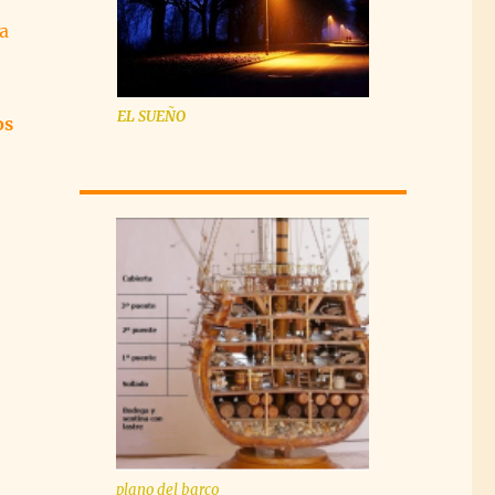
a
EL SUEÑO
os
plano del barco