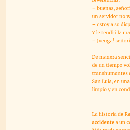
– buenas, señor
un servidor no v
– estoy a su dis
Y le tendió la m
– ¡venga! señori
De manera senci
de un tiempo volv
transhumantes a
San Luís, en una
limpio y en cond
La historia de R
accidente
a un c