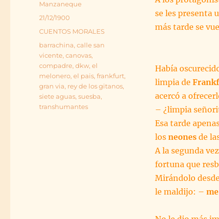
Autor
Manzaneque
se les presenta 
Publicado
21/12/1900
más tarde se vue
el
Categorías
CUENTOS MORALES
Etiquetas
barrachina
,
calle san
vicente
,
canovas
,
compadre
,
dkw
,
el
Había oscurecido
melonero
,
el pais
,
frankfurt
,
limpia de
Frankf
gran via
,
rey de los gitanos
,
acercó a ofrecer
siete aguas
,
suesba
,
transhumantes
– ¿limpia señori
Esa tarde apena
los
neones
de las
A la segunda vez
fortuna que resb
Mirándolo desde 
le maldijo: –
me 
No le dio más imp