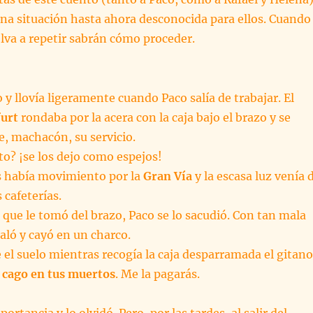
una situación hasta ahora desconocida para ellos. Cuando
lva a repetir sabrán cómo proceder.
 y llovía ligeramente cuando Paco salía de trabajar. El
urt
rondaba por la acera con la caja bajo el brazo y se
le, machacón, su servicio.
to? ¡se los dejo como espejos!
s había movimiento por la
Gran Vía
y la escasa luz venía 
 cafeterías.
 que le tomó del brazo, Paco se lo sacudió. Con tan mala
aló y cayó en un charco.
el suelo mientras recogía la caja desparramada el gitano
cago en tus muertos
. Me la pagarás.
ortancia y lo olvidó. Pero, por las tardes, al salir del