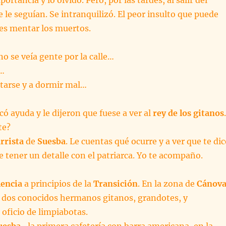
e le seguían. Se intranquilizó. El peor insulto que puede
es mentar los muertos.
no se veía gente por la calle…
z…
tarse y a dormir mal…
ó ayuda y le dijeron que fuese a ver al
rey de los gitanos
.
te?
rrista
de
Suesba
. Le cuentas qué ocurre y a ver que te dic
de tener un detalle con el patriarca. Yo te acompaño.
lencia
a principios de la
Transición
. En la zona de
Cánova
 dos conocidos hermanos gitanos, grandotes, y
 oficio de limpiabotas.
uesba
-la primera cafetería con barra americana, en la