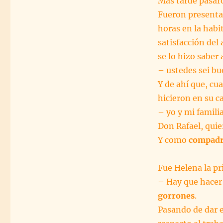
Más tarde pasaro
Fueron presenta
horas en la habi
satisfacción del
se lo hizo saber
– ustedes sei b
Y de ahí que, cua
hicieron en su ca
– yo y mi famili
Don Rafael, qui
Y como
compad
Fue Helena la pr
– Hay que hacer
gorrones
.
Pasando de dar e