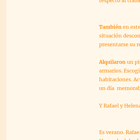
respecto al trab
También
en este
situación descon
presentarse su r
Alquilaron
un pi
armarios. Escog
habitaciones. Ac
un día memorab
Y Rafael y Helen
Es verano. Rafael