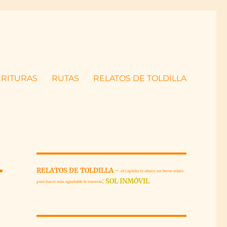
CRITURAS
RUTAS
RELATOS DE TOLDILLA
L
RELATOS DE TOLDILLA
-
el Capitán te ofrece un breve relato
:
SOL INMÓVIL
para hacer más agradable la travesía