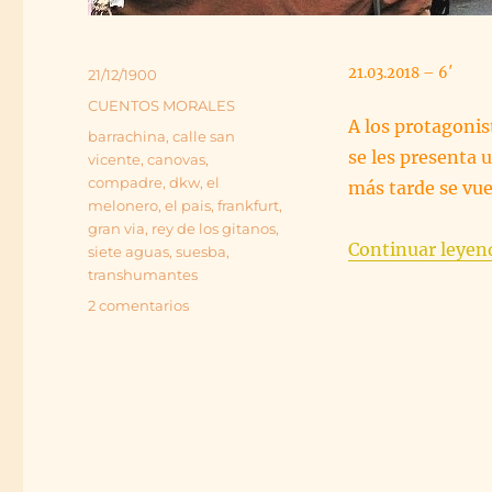
21.03.2018 – 6′
Publicado
21/12/1900
el
Categorías
CUENTOS MORALES
A los protagonis
Etiquetas
barrachina
,
calle san
se les presenta 
vicente
,
canovas
,
compadre
,
dkw
,
el
más tarde se vue
melonero
,
el pais
,
frankfurt
,
gran via
,
rey de los gitanos
,
Continuar leyen
siete aguas
,
suesba
,
transhumantes
en
2 comentarios
DE
PAYOS
Y
GITANOS.
CUENTO
MORAL