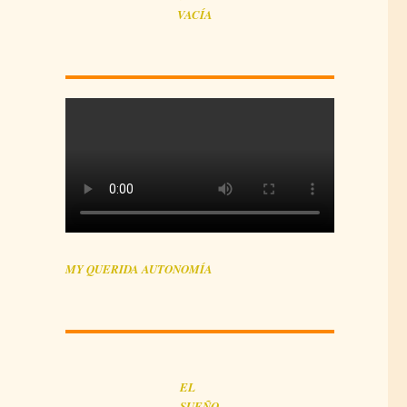
VACÍA
)
MY QUERIDA AUTONOMÍA
EL
SUEÑO