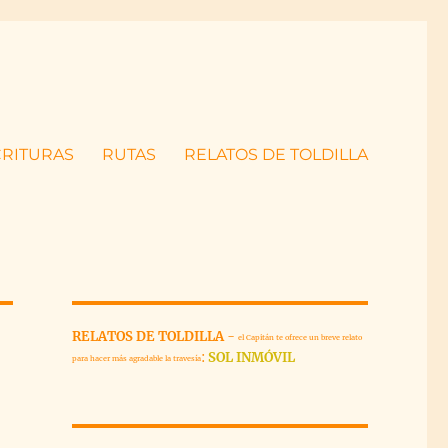
CRITURAS
RUTAS
RELATOS DE TOLDILLA
RELATOS DE TOLDILLA
-
el Capitán te ofrece un breve relato
:
SOL INMÓVIL
para hacer más agradable la travesía
L