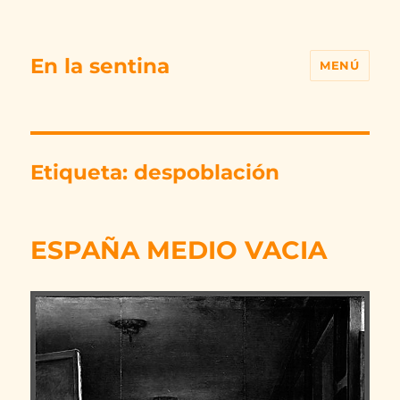
En la sentina
MENÚ
Etiqueta:
despoblación
ESPAÑA MEDIO VACIA