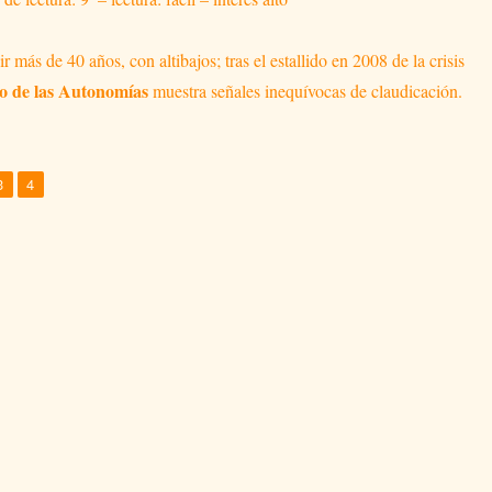
 más de 40 años, con altibajos; tras el estallido en 2008 de la crisis
o de las Autonomías
muestra señales inequívocas de claudicación.
MI QUERIDA AUTONOMÍA»
,
,
na
Página
Página
3
4