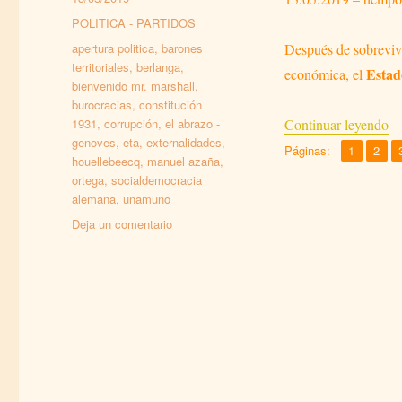
el
Categorías
POLITICA - PARTIDOS
Etiquetas
apertura politica
,
barones
Después de sobrevivir
territoriales
,
berlanga
,
Estad
económica, el
bienvenido mr. marshall
,
burocracias
,
constitución
«
1931
,
corrupción
,
el abrazo -
Continuar leyendo
genoves
,
eta
,
externalidades
,
,
Página
Pági
Páginas:
1
2
houellebeecq
,
manuel azaña
,
ortega
,
socialdemocracia
alemana
,
unamuno
en
Deja un comentario
MI
QUERIDA
AUTONOMÍA