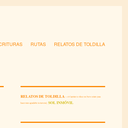
SCRITURAS
RUTAS
RELATOS DE TOLDILLA
RELATOS DE TOLDILLA
-
el Capitán te ofrece un breve relato para
SOL INMÓVIL
:
hacer más agradable la travesía