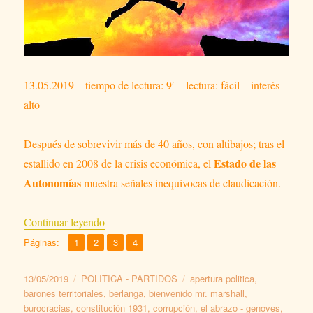
13.05.2019 – tiempo de lectura: 9′ – lectura: fácil – interés
alto
Después de sobrevivir más de 40 años, con altibajos; tras el
Estado de las
estallido en 2008 de la crisis económica, el
Autonomías
muestra señales inequívocas de claudicación.
«MI QUERIDA AUTONOMÍA»
Continuar leyendo
,
,
,
Página
Página
Página
Página
Páginas:
1
2
3
4
Publicado
Categorías
Etiquetas
13/05/2019
POLITICA - PARTIDOS
apertura politica
,
el
barones territoriales
,
berlanga
,
bienvenido mr. marshall
,
burocracias
,
constitución 1931
,
corrupción
,
el abrazo - genoves
,