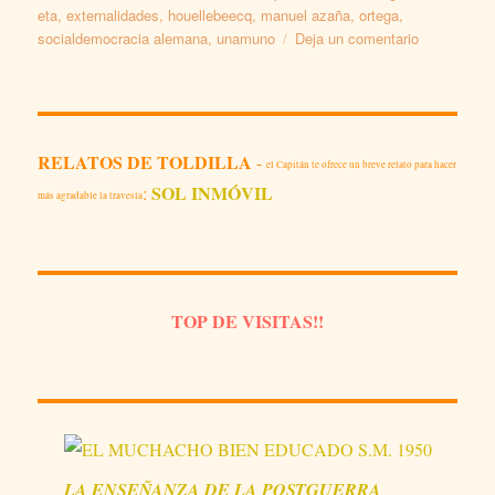
eta
,
externalidades
,
houellebeecq
,
manuel azaña
,
ortega
,
en
socialdemocracia alemana
,
unamuno
Deja un comentario
MI
QUERIDA
AUTONOMÍ
RELATOS DE TOLDILLA
-
el Capitán te ofrece un breve relato para hacer
SOL INMÓVIL
:
más agradable la travesía
TOP DE VISITAS!!
LA
ENSEÑANZA
DE LA POSTGUERRA