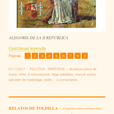
ALEGORÍA DE LA II REPÚBLICA
«PARA COMPRENDER LA II REPU
Continuar leyendo
,
,
,
,
,
,
,
,
Página
Página
Página
Página
Página
Página
Página
Página
Página
Páginas:
1
2
3
4
5
6
7
8
9
Publicado
Categorías
Etiquetas
01/11/2017
POLITICA - PARTIDOS
dictadura primo de
el
rivera
,
hitler
,
iii internacional
,
largo caballero
,
manuel azaña
,
en
salvador de madariaga
,
stalin
2 comentarios
PARA
COMPRENDER
LA
II
REPUBLICA.
RELATOS DE TOLDILLA
-
el Capitán te ofrece un breve relato
LO