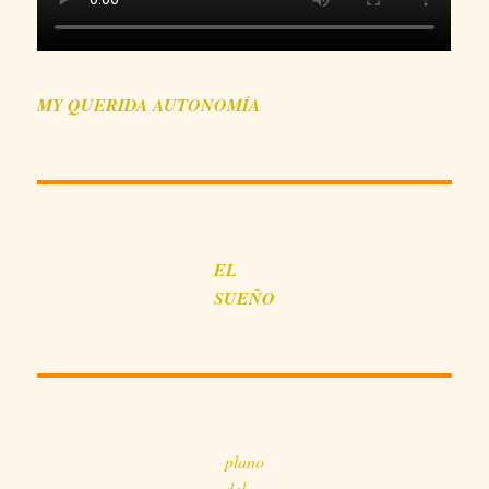
MY QUERIDA AUTONOMÍA
EL
SUEÑO
plano
del