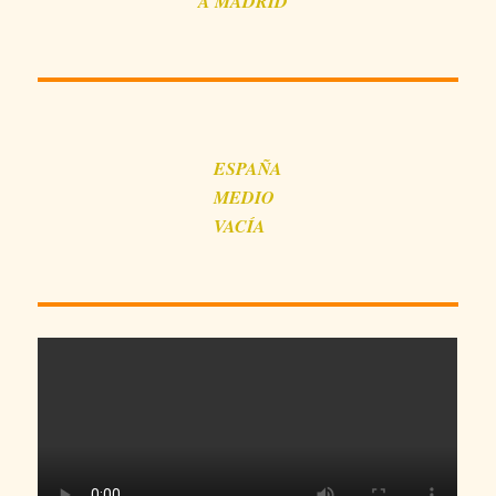
A MADRID
ESPAÑA
MEDIO
VACÍA