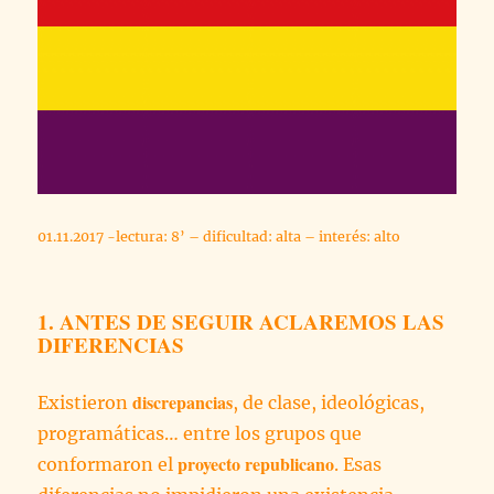
01.11.2017 -lectura: 8’ – dificultad: alta – interés: alto
1. ANTES DE SEGUIR ACLAREMOS LAS
DIFERENCIAS
discrepancias
Existieron
, de clase, ideológicas,
programáticas… entre los grupos que
proyecto republicano
conformaron el
. Esas