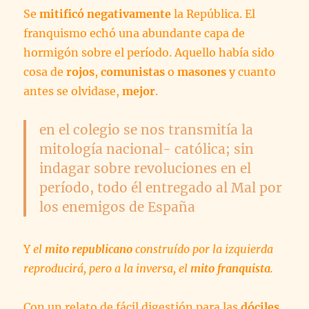
Se
mitificó negativamente
la República. El
franquismo echó una abundante capa de
hormigón sobre el período. Aquello había sido
cosa de
rojos
,
comunistas
o
masones
y cuanto
antes se olvidase,
mejor
.
en el colegio se nos transmitía la
mitología
nacional- católica
; sin
indagar sobre revoluciones en el
período, todo él entregado al
Mal
por
los
enemigos
de España
Y
el
mito republicano
construído por la izquierda
reproducirá, pero a la inversa, el
mito franquista
.
Con un relato de fácil digestión para las
dóciles