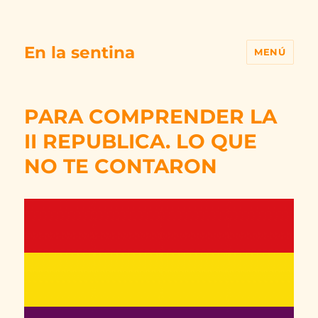
En la sentina
MENÚ
PARA COMPRENDER LA
II REPUBLICA. LO QUE
NO TE CONTARON