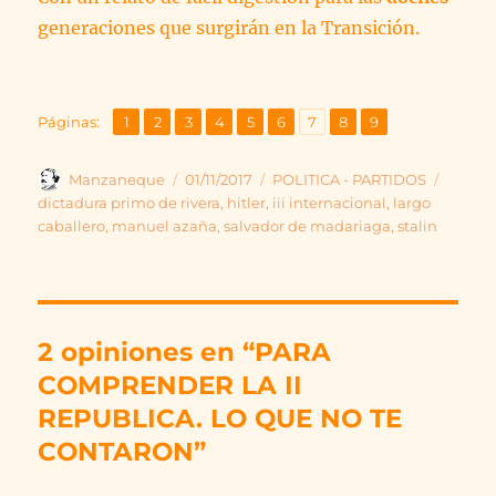
generaciones que surgirán en la Transición.
,
,
,
,
,
,
,
,
Página
Página
Página
Página
Página
Página
Página
Página
Página
Páginas:
1
2
3
4
5
6
7
8
9
Autor
Publicado
Categorías
Etique
Manzaneque
01/11/2017
POLITICA - PARTIDOS
el
dictadura primo de rivera
,
hitler
,
iii internacional
,
largo
caballero
,
manuel azaña
,
salvador de madariaga
,
stalin
2 opiniones en “PARA
COMPRENDER LA II
REPUBLICA. LO QUE NO TE
CONTARON”