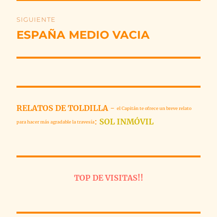
SIGUIENTE
ESPAÑA MEDIO VACIA
Entrada
siguiente:
RELATOS DE TOLDILLA
-
el Capitán te ofrece un breve relato
:
SOL INMÓVIL
para hacer más agradable la travesía
TOP DE VISITAS!!